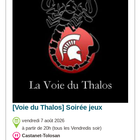
[Voie du Thalos] Soirée jeux
vendredi 7 août 2026
à partir de 20h (tous les Vendredis soir)
Castanet-Tolosan