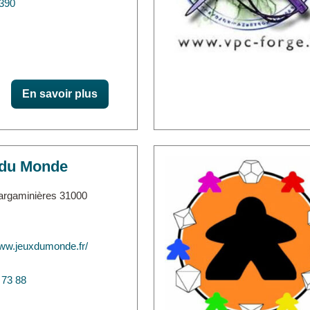
390
En savoir plus
 du Monde
argaminières 31000
www.jeuxdumonde.fr/
 73 88