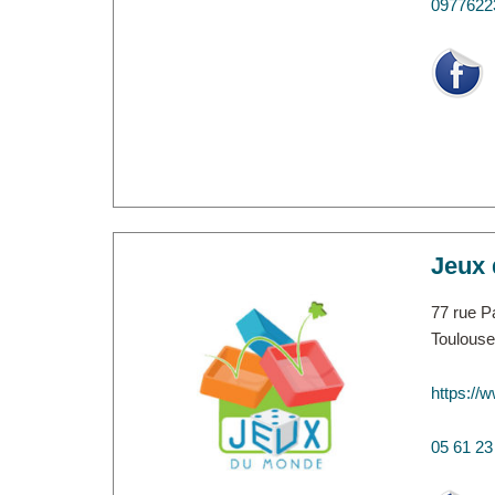
0977622
Jeux
77 rue P
Toulouse
https://
05 61 23