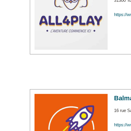
31300 T
https://w
Balm
16 rue S
https://