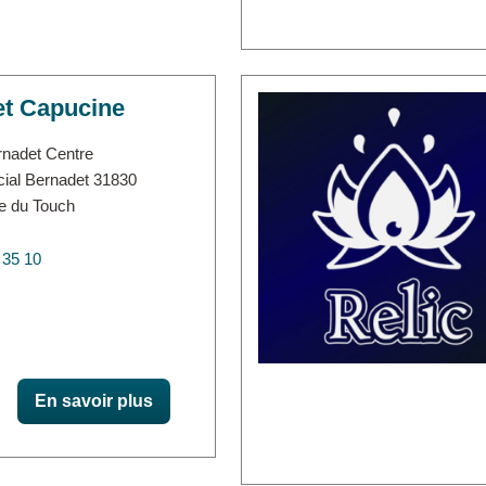
et Capucine
rnadet Centre
ial Bernadet 31830
e du Touch
 35 10
En savoir plus