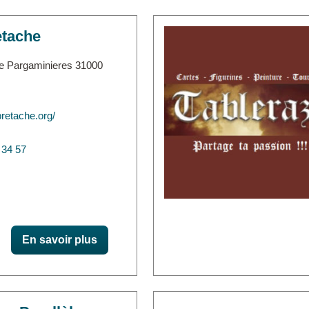
etache
e Pargaminieres 31000
bretache.org/
 34 57
En savoir plus