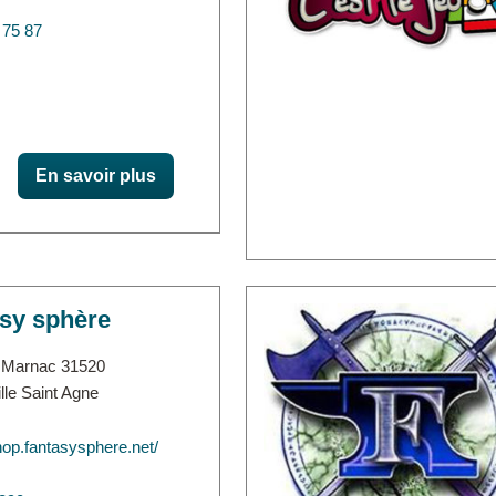
 75 87
En savoir plus
sy sphère
e Marnac 31520
le Saint Agne
shop.fantasysphere.net/