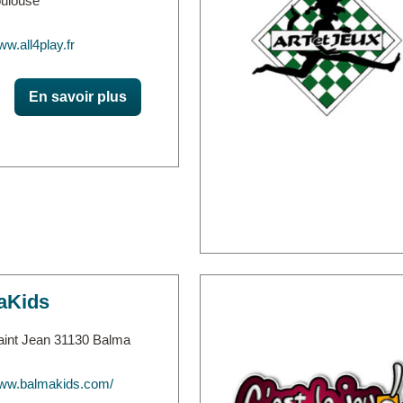
oulouse
ww.all4play.fr
En savoir plus
aKids
aint Jean 31130 Balma
www.balmakids.com/