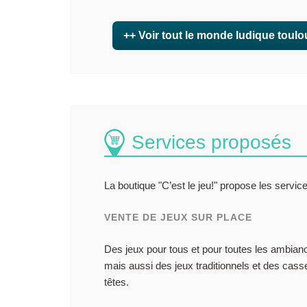
++ Voir tout le monde ludique toulo
Services proposés
La boutique "C’est le jeu!" propose les servic
VENTE DE JEUX SUR PLACE
Des jeux pour tous et pour toutes les ambian
mais aussi des jeux traditionnels et des cass
têtes.