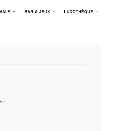
IVALS
BAR À JEUX
LUDOTHÈQUE
use