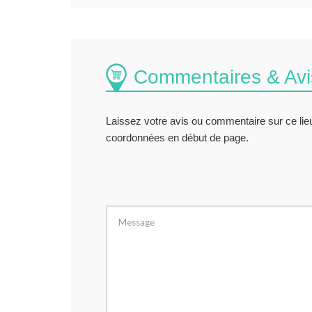
Commentaires & Avi
Laissez votre avis ou commentaire sur ce lieu
coordonnées en début de page.