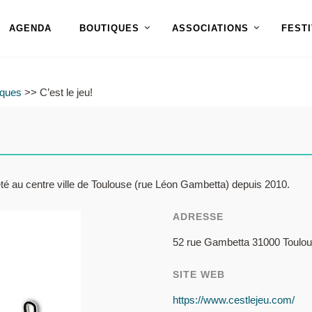
AGENDA
BOUTIQUES
ASSOCIATIONS
FEST
iques
>> C’est le jeu!
té au centre ville de Toulouse (
rue Léon Gambetta) depuis 2010.
ADRESSE
52 rue Gambetta 31000 Toulo
SITE WEB
https://www.cestlejeu.com/