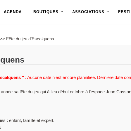
AGENDA
BOUTIQUES
ASSOCIATIONS
FEST
>> Fête du jeu d’Escalquens
alquens
Escalquens "
: Aucune date n'est encore plannifiée. Dernière date c
nnée sa fête du jeu qui à lieu début octobre à l’espace Jean Cassan 
es : enfant, famille et expert.
s