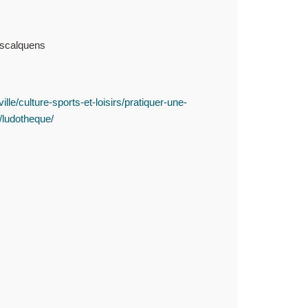
scalquens
lle/culture-sports-et-loisirs/pratiquer-une-
e/ludotheque/