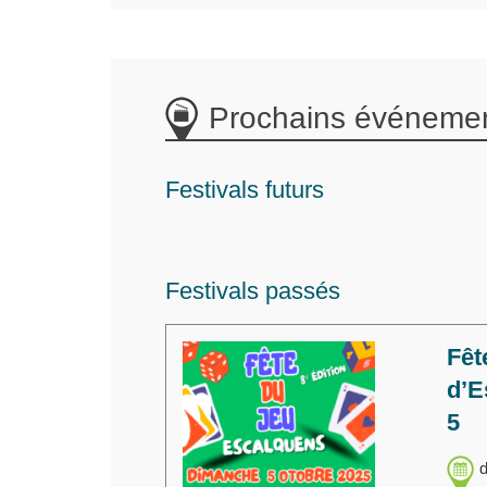
Prochains événemen
Festivals futurs
Festivals passés
Fêt
d’E
5
d